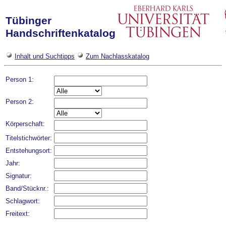
Tübinger
Handschriftenkatalog
Inhalt und Suchtipps
Zum Nachlasskatalog
Person 1:
Person 2:
Körperschaft:
Titelstichwörter:
Entstehungsort:
Jahr:
Signatur:
Band/Stücknr.:
Schlagwort:
Freitext: